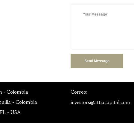
n - Colombia
Correo:
uilla - Colombia
investors@attiacapital.com
 FL - USA