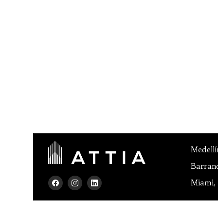
Medellí
Barranq
Miami,